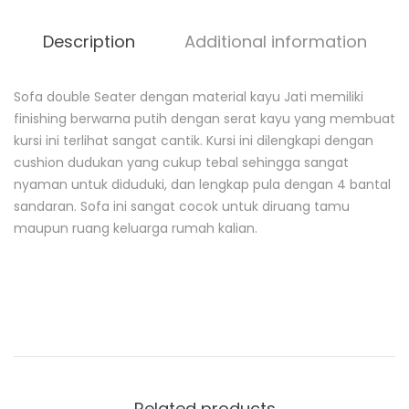
Description
Additional information
Sofa double Seater dengan material kayu Jati memiliki
D
finishing berwarna putih dengan serat kayu yang membuat
e
kursi ini terlihat sangat cantik. Kursi ini dilengkapi dengan
s
c
cushion dudukan yang cukup tebal sehingga sangat
r
nyaman untuk diduduki, dan lengkap pula dengan 4 bantal
i
sandaran. Sofa ini sangat cocok untuk diruang tamu
p
t
maupun ruang keluarga rumah kalian.
i
o
n
Related products