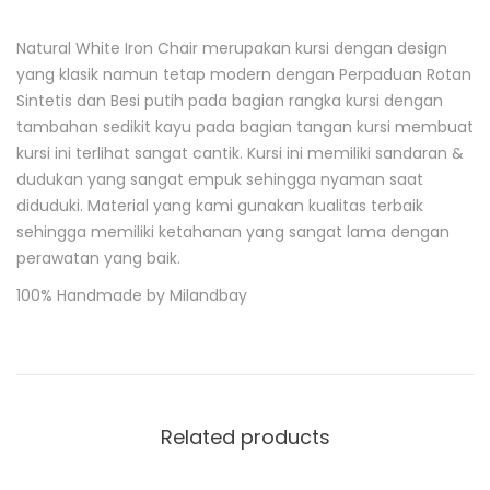
Natural White Iron Chair merupakan kursi dengan design
D
yang klasik namun tetap modern dengan Perpaduan Rotan
e
Sintetis dan Besi putih pada bagian rangka kursi dengan
s
c
tambahan sedikit kayu pada bagian tangan kursi membuat
r
kursi ini terlihat sangat cantik. Kursi ini memiliki sandaran &
i
dudukan yang sangat empuk sehingga nyaman saat
p
t
diduduki. Material yang kami gunakan kualitas terbaik
i
sehingga memiliki ketahanan yang sangat lama dengan
o
perawatan yang baik.
n
100% Handmade by Milandbay
Related products