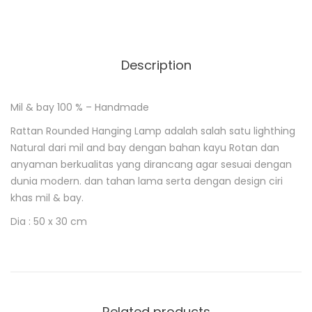
Description
Mil & bay 100 % – Handmade
D
e
Rattan Rounded Hanging Lamp adalah salah satu lighthing
s
Natural dari mil and bay dengan bahan kayu Rotan dan
c
anyaman berkualitas
yang dirancang agar sesuai dengan
r
i
dunia modern. dan tahan lama serta dengan design ciri
p
khas mil & bay.
t
i
Dia : 50 x 30 cm
o
n
Related products