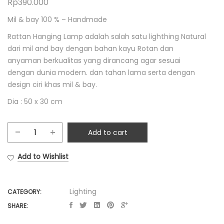
Rp
390.000
Mil & bay 100 % – Handmade
Rattan Hanging Lamp adalah salah satu lighthing Natural
dari mil and bay dengan bahan kayu Rotan dan
anyaman berkualitas
yang dirancang agar sesuai
dengan dunia modern. dan tahan lama serta dengan
design ciri khas mil & bay.
Dia : 50 x 30 cm
Add to cart
Rounded
Rattan
Add to Wishlist
Hanging
Lamp
quantity
Lighting
CATEGORY:
SHARE: