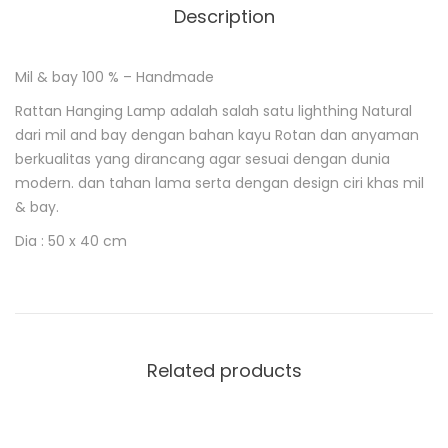
Description
Mil & bay 100 % – Handmade
D
e
Rattan Hanging Lamp adalah salah satu lighthing Natural
s
dari mil and bay dengan bahan kayu Rotan dan anyaman
c
berkualitas
yang dirancang agar sesuai dengan dunia
r
i
modern. dan tahan lama serta dengan design ciri khas mil
p
& bay.
t
i
Dia : 50 x 40 cm
o
n
Related products