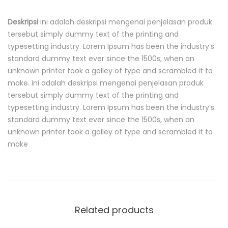
Deskripsi
ini adalah deskripsi mengenai penjelasan produk
D
tersebut simply dummy text of the printing and
e
typesetting industry. Lorem Ipsum has been the industry’s
s
c
standard dummy text ever since the 1500s, when an
r
unknown printer took a galley of type and scrambled it to
i
make. ini adalah deskripsi mengenai penjelasan produk
p
t
tersebut simply dummy text of the printing and
i
typesetting industry. Lorem Ipsum has been the industry’s
o
standard dummy text ever since the 1500s, when an
n
unknown printer took a galley of type and scrambled it to
make
Related products