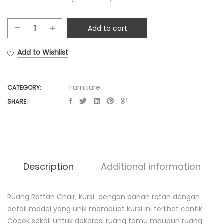
Add to cart
Ruang
Rattan
Add to Wishlist
Chair
quantity
Furniture
CATEGORY:
SHARE:
Description
Additional information
Ruang Rattan Chair, kursi dengan bahan rotan dengan
D
detail model yang unik membuat kursi ini terlihat cantik.
e
Cocok sekali untuk dekorasi ruang tamu maupun ruang
s