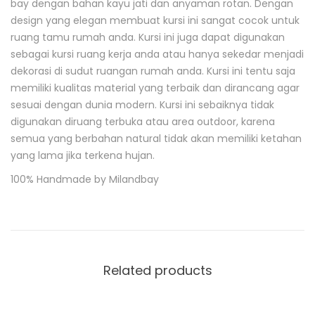
bay dengan bahan kayu jati dan anyaman rotan. Dengan
e
design yang elegan membuat kursi ini sangat cocok untuk
s
c
ruang tamu rumah anda. Kursi ini juga dapat digunakan
r
sebagai kursi ruang kerja anda atau hanya sekedar menjadi
i
dekorasi di sudut ruangan rumah anda. Kursi ini tentu saja
p
t
memiliki kualitas material yang terbaik
dan dirancang agar
i
sesuai dengan dunia modern. Kursi ini sebaiknya tidak
o
digunakan diruang terbuka atau area outdoor, karena
n
semua yang berbahan natural tidak akan memiliki ketahan
yang lama jika terkena hujan.
100% Handmade by Milandbay
Related products