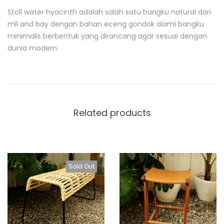
Stoll water hyacinth adalah salah satu bangku natural dari
D
mil and bay dengan bahan eceng gondok alami
bangku
e
minimalis berbentuk yang dirancang agar sesuai dengan
s
c
dunia modern.
r
i
p
t
i
o
Related products
n
Sold Out