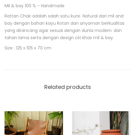
Mil & bay 100 % – Handmade
D
e
Rattan Chair adalah salah satu kursi Natural dari mil and
s
bay dengan bahan kayu Rotan dan anyaman berkualitas
c
yang dirancang agar sesuai dengan dunia modern. dan
r
i
tahan lama serta dengan design ciri khas mil & bay.
p
Size : 125 x 105 x 70 cm
t
i
o
n
Related products