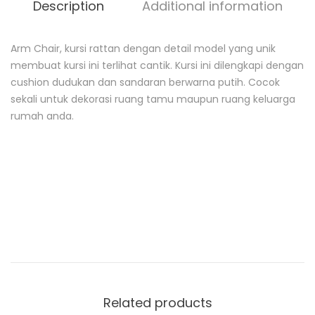
Description
Additional information
Arm Chair, kursi rattan dengan detail model yang unik
D
membuat kursi ini terlihat cantik. Kursi ini dilengkapi dengan
e
cushion dudukan dan sandaran berwarna putih. Cocok
s
c
sekali untuk dekorasi ruang tamu maupun ruang keluarga
r
rumah anda.
i
p
t
i
o
n
Related products