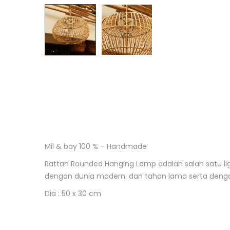
Mil & bay 100 % – Handmade
D
e
Rattan Rounded Hanging Lamp adalah salah satu li
s
dengan dunia modern. dan tahan lama serta dengan 
c
r
Dia : 50 x 30 cm
i
p
t