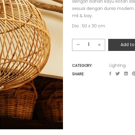
dengan bahan kayu Rotan da
sesuai dengan dunia modern. 
mil & bay.
Dia : 50 x 30 cm
Add to
Rounded
Rattan
Hanging
Lighting
CATEGORY:
Lamp
SHARE:
quantity