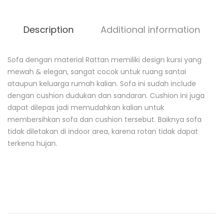
Description
Additional information
Sofa dengan material Rattan memiliki design kursi yang
D
mewah & elegan, sangat cocok untuk ruang santai
e
ataupun keluarga rumah kalian. Sofa ini sudah include
s
c
dengan cushion dudukan dan sandaran. Cushion ini juga
r
dapat dilepas jadi memudahkan kalian untuk
i
membersihkan sofa dan cushion tersebut. Baiknya sofa
p
t
tidak diletakan di indoor area, karena rotan tidak dapat
i
terkena hujan.
o
n