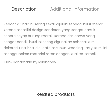
Description
Additional information
Peacock Chair ini sering sekali dijuluki sebagai kursi merak
D
karena memiliki design sandaran yang sangat cantik
e
seperti sayap burung merak. Karena designnya yang
s
c
sangat cantik, kursi ini sering digunakan sebagai kursi
r
dekorasi untuk studio, cafe maupun Wedding Party. Kursi ini
i
menggunakan material rotan dengan kualitas terbaik.
p
t
100% Handmade by Milandbay
i
o
n
Related products