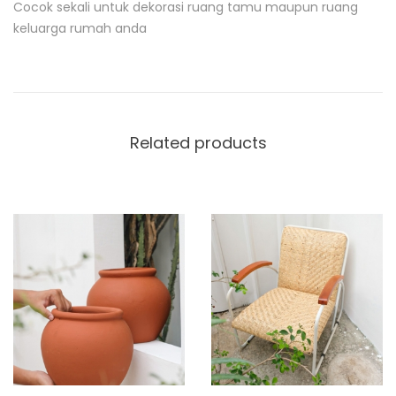
Cocok sekali untuk dekorasi ruang tamu maupun ruang
s
c
keluarga rumah anda
r
i
p
t
i
o
Related products
n