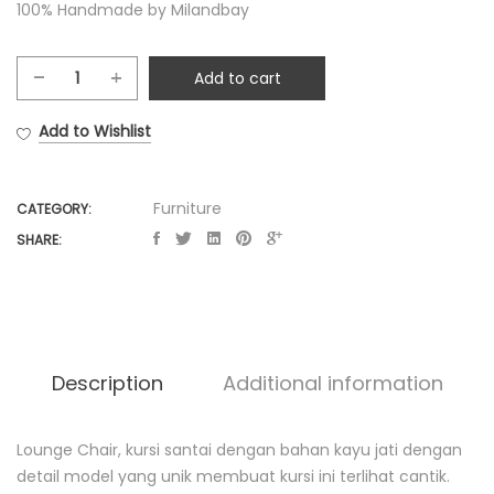
100% Handmade by Milandbay
Add to cart
Malaya
Lounge
Add to Wishlist
Chair
quantity
Furniture
CATEGORY:
SHARE:
Description
Additional information
Lounge Chair, kursi santai dengan bahan kayu jati dengan
D
detail model yang unik membuat kursi ini terlihat cantik.
e